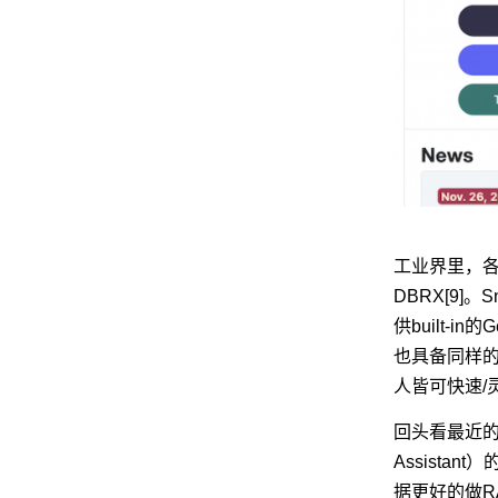
工业界里，各大云
DBRX[9]。Sn
供built-in的Ge
也具备同样的
人皆可快速/
回头看最近的一次
Assistan
据更好的做R