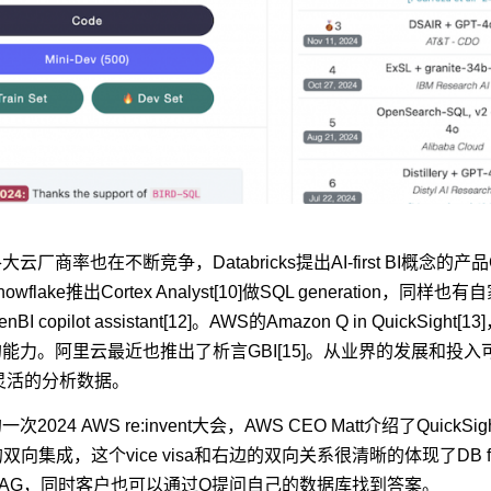
厂商率也在不断竞争，Databricks提出AI-first BI概念的产品
owflake推出Cortex Analyst[10]做SQL generation，同样也有自家
nBI copilot assistant[12]。AWS的Amazon Q in QuickSight[13]，
能力。阿里云最近也推出了析言GBI[15]。从业界的发展和投入
灵活的分析数据。
2024 AWS re:invent大会，AWS CEO Matt介绍了QuickSi
t）的双向集成，这个vice visa和右边的双向关系很清晰的体现了DB for
AG，同时客户也可以通过Q提问自己的数据库找到答案。