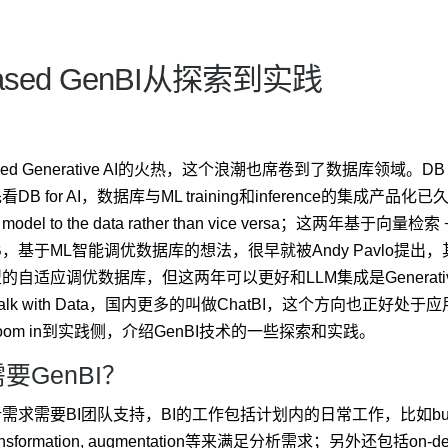
based GenBI从探索到实践
sed Generative AI的火热，这个浪潮也席卷到了数据库领域。DB f
B for AI，数据库与ML training和inference的集成产品化已久
e model to the data rather than vice versa；这两
DB，基于ML智能调优数据库的想法，很早就被Andy Pavlo提出，其推动的self
自适应调优数据库，但这两年可以更好和LLM集成是Generative B
ta，Talk with Data，国内更多的叫做ChatBI，这个方向也正
om in到实践侧，介绍GenBI技术的一些探索和实践。
要GenBI？
求需要BI团队支持，BI的工作包括计划内的日常工作，比如busin
, transformation, augmentation等来满足分析需求；另外还包括on-