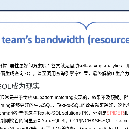
展性更好的方案呢？答案就是自助self-serving analytics，用
生成查询SQL，甚至调用查询引擎拿结果，最终解放BI生产力，同时让更
o-SQL成为现实
L通常是基于传统ML pattern matching实现的，效果不及预期。
t learning能够更好的生成SQL，Text-to-SQL的效果越来越好，这也使s
mark榜单供这些Text-to-SQL solutions PK，分别是
SPIDER
和
榜首的阿里云XiYan-SQL[3]，GCP的CHASE-SQL + Gemini[
rom Stanford[7]等。有了LLMs的加持，
Generative AI for BI