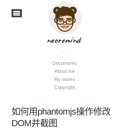
Documents
About me
My works
Copyright
如何用phantomjs操作修改
DOM并截图