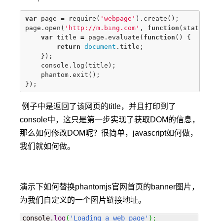
var
page
=
require
(
'webpage'
).
create
();
page
.
open
(
'http://m.bing.com'
,
function
(
status
)
{
var
title
=
page
.
evaluate
(
function
()
{
return
document
.
title
;
});
console
.
log
(
title
);
phantom
.
exit
();
});
例子中是返回了该网页的title，并且打印到了
console中，这只是第一步实现了获取DOM的信息，
那么如何修改DOM呢？很简单，javascript如何做，
我们就如何做。
演示下如何替换phantomjs官网首页的banner图片，
为我们自定义的一个图片链接地址。
console.
log
(
'Loading a web page'
)
;