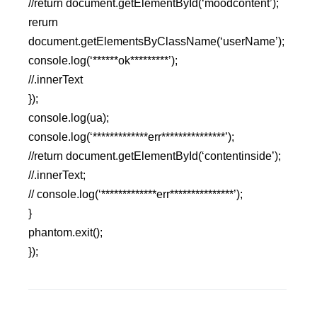
//return document.getElementById(‘moodcontent’);
rerurn
document.getElementsByClassName(‘userName’);
console.log(‘******ok*********’);
//.innerText
});
console.log(ua);
console.log(‘*************err***************’);
//return document.getElementById(‘contentinside’);
//.innerText;
// console.log(‘*************err***************’);
}
phantom.exit();
});