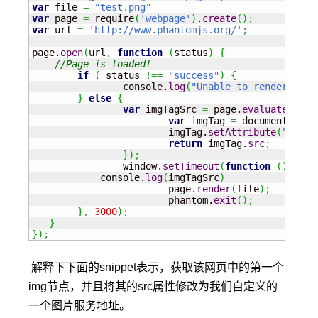
var
 file 
=
"test.png"
var
 page 
=
 require
(
'webpage'
)
.
create
(
)
;
var
 url 
=
'http://www.phantomjs.org/'
;
page.
open
(
url
,
function
(
status
)
{
//Page is loaded!
if
(
 status 
!==
"success"
)
{
		console.
log
(
"Unable to render '"
+
u
}
else
{
var
 imgTagSrc 
=
 page.
evaluate
(
func
var
 imgTag 
=
 document.
body
			imgTag.
setAttribute
(
"src"
,
return
 imgTag.
src
;
}
)
;
		window.
setTimeout
(
function
(
)
{
            console.
log
(
imgTagSrc
)
			page.
render
(
file
)
;
			phantom.
exit
(
)
;
}
,
3000
)
;
}
}
)
;
解释下下面的snippet表示，获取该网页中的第一个
img节点，并且将其的src属性修改为我们自定义的
一个图片服务地址。