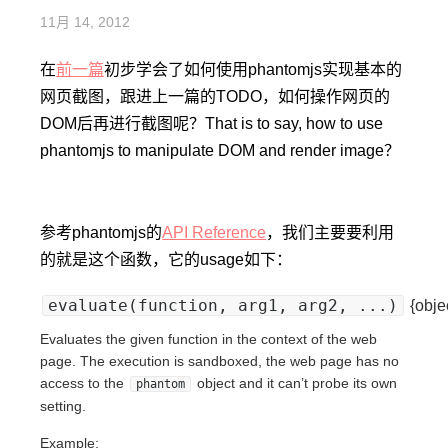
11月 14, 2012
在
前一篇
初步学会了如何使用phantomjs实现基本的
网页截图，跟进上一篇的TODO，如何操作网页的
DOM后再进行截图呢？That is to say, how to use
phantomjs to manipulate DOM and render image？
参考phantomjs的
API Reference
，我们主要要利用
的就是这个函数，它的usage如下：
evaluate(function, arg1, arg2, ...)
{obje
Evaluates the given function in the context of the web
page. The execution is sandboxed, the web page has no
access to the
object and it can’t probe its own
phantom
setting.
Example: