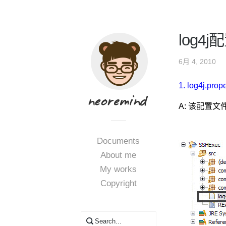
log4
6月 4, 2010
1. log4j.pro
A: 该配置文
Documents
About me
My works
Copyright