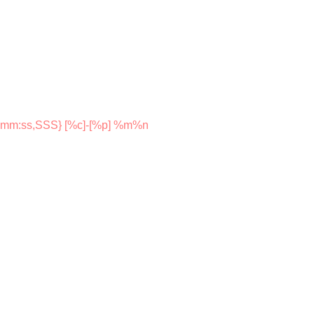
H:mm:ss,SSS} [%c]-[%p] %m%n