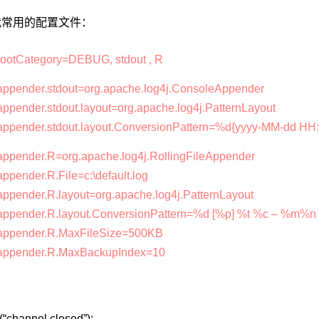
我常用的配置文件：
.rootCategory=DEBUG, stdout , R
.appender.stdout=org.apache.log4j.ConsoleAppender
appender.stdout.layout=org.apache.log4j.PatternLayout
.appender.stdout.layout.ConversionPattern=%d{yyyy-MM-dd H
.appender.R=org.apache.log4j.RollingFileAppender
appender.R.File=c:\default.log
.appender.R.layout=org.apache.log4j.PatternLayout
.appender.R.layout.ConversionPattern=%d [%p] %t %c – %m%n
.appender.R.MaxFileSize=500KB
.appender.R.MaxBackupIndex=10
(“channel closed”);