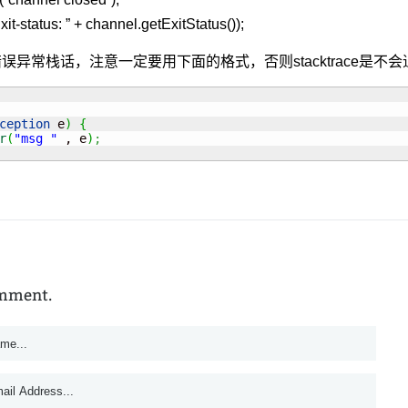
xit-status: ” + channel.getExitStatus());
误异常栈话，注意一定要用下面的格式，否则stacktrace是不会
ception
 e
)
{
r
(
"msg "
 , e
)
;
omment.