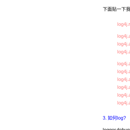
下面贴一下
log4j
log4j
log4j.
log4j
log4j
log4j.
log4j
log4j
log4j
log4j
3. 如何log?
logger.debug