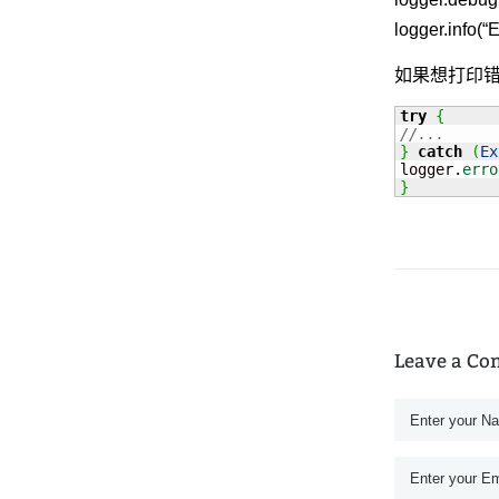
logger.info(“E
如果想打印错
try
{
//...
}
catch
(
Ex
logger.
erro
}
Leave a C