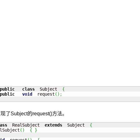
public
class
  Subject  
{
public
void
  request
(
)
;
Subject的request()方法。
ass
  RealSubject  
extends
  Subject  
{
lSubject
(
)
{
}