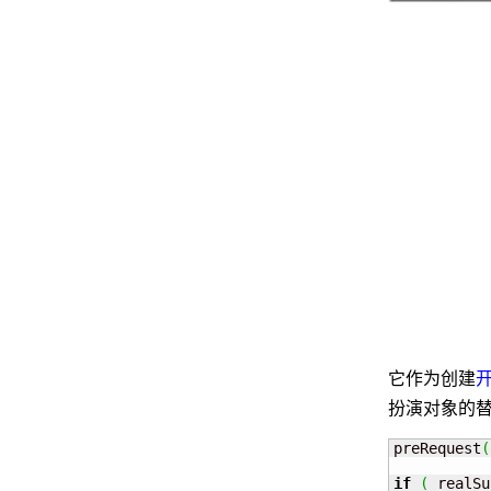
它作为创建
扮演对象的
preRequest
(
if
(
 realSu