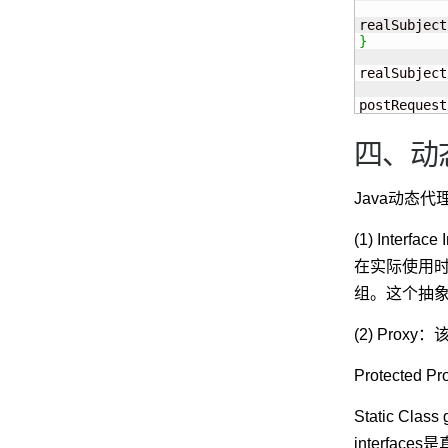
realSubject
}
realSubject
postRequest
四、动
Java动态代
(1) Interfa
在实际使用时，
组。这个抽
(2) Pro
Protected
Static Cla
interfa