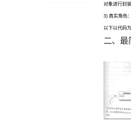
对象进行封
3) 真实角
以下以代码
二、最