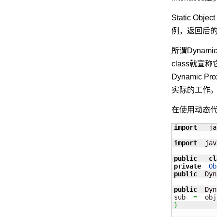
Static Obje
例，返回后的
所谓Dynam
class就宣
Dynamic
实际的工作
在使用动态代理
import
   ja
import
  jav
public
cl
private
Ob
public
  Dyn
public
  Dyn
sub  
=
  obj
}