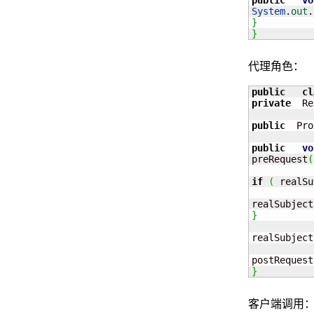
public
vo
System
.
out
.
}
}
代理角色：
public
cl
private
  Re
public
  Pro
public
vo
preRequest
(
if
(
 realSu
realSubject
}
realSubject
postRequest
}
客户端调用