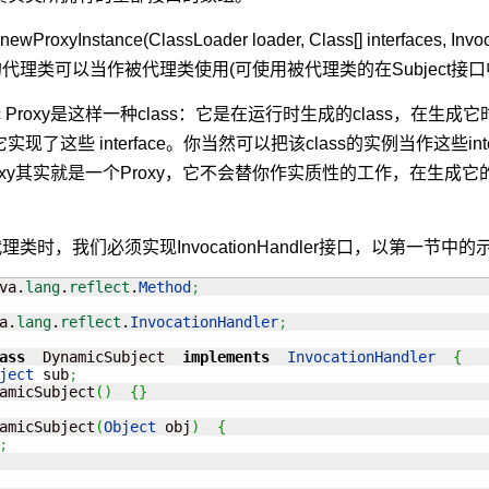
ct newProxyInstance(ClassLoader loader, Class[] interfac
代理类可以当作被代理类使用(可使用被代理类的在Subject接
ic Proxy是这样一种class：它是在运行时生成的class，在生成它
称它实现了这些 interface。你当然可以把该class的实例当作这些
 Proxy其实就是一个Proxy，它不会替你作实质性的工作，在生成
。
类时，我们必须实现InvocationHandler接口，以第一节中
va.
lang
.
reflect
.
Method
;
a.
lang
.
reflect
.
InvocationHandler
;
ass
  DynamicSubject  
implements
InvocationHandler
{
ject
 sub
;
amicSubject
(
)
{
}
amicSubject
(
Object
 obj
)
{
;