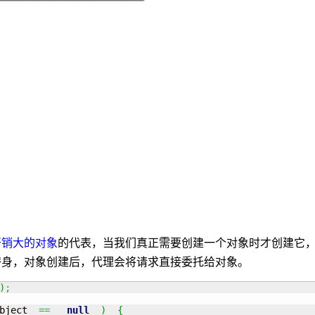
开销大
的对象
的代表，当我们真正需要创建一个对象时才创建它
替身，对象创建后，代理会将请求直接委托给对象。
)
;
bject  
==
null
)
{