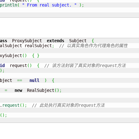
id
  request
(
)
{
println
(
" From real subject. "
)
;
ass
  ProxySubject  
extends
  Subject  
{
alSubject realSubject
;
// 以真实角色作为代理角色的属性
xySubject
(
)
{
}
id
  request
(
)
{
// 该方法封装了真实对象的request方法
)
;
bject  
==
null
)
{
  
=
new
  RealSubject
(
)
;
.
request
(
)
;
// 此处执行真实对象的request方法
(
)
;
：