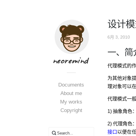
设计模
6月 3, 2010
一、简
代理模式的
为其他对象
Documents
理对象可以
About me
代理模式一
My works
Copyright
1) 抽象角
2) 代理角
接口
以便在