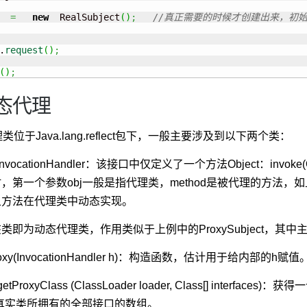
  
=
new
  RealSubject
(
)
;
//真正需要的时候才创建出来，初
.
request
(
)
;
(
)
;
态代理
理类位于Java.lang.reflect包下，一般主要涉及到以下两个类：
ce InvocationHandler：该接口中仅定义了一个方法Object：invoke(Objec
第一个参数obj一般是指代理类，method是被代理的方法，如上例中
象方法在代理类中动态实现。
xy：该类即为动态代理类，作用类似于上例中的ProxySubject，
 Proxy(InvocationHandler h)：构造函数，估计用于给内部的h赋值
ss getProxyClass (ClassLoader loader, Class[] inter
ces是真实类所拥有的全部接口的数组。