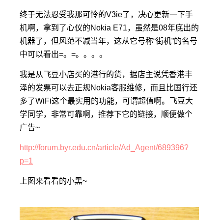
终于无法忍受我那可怜的V3ie了，决心更新一下手
机啊，拿到了心仪的Nokia E71，虽然是08年底出的
机器了，但风范不减当年，这从它号称“街机”的名号
中可以看出=。=。。。。
我是从飞豆小店买的港行的货，据店主说凭香港丰
泽的发票可以去正规Nokia客服维修，而且比国行还
多了WiFi这个最实用的功能，可谓超值啊。飞豆大
学同学，非常可靠啊，推荐下它的链接，顺便做个
广告~
http://forum.byr.edu.cn/article/Ad_Agent/689396?
p=1
上图来看看的小黑~