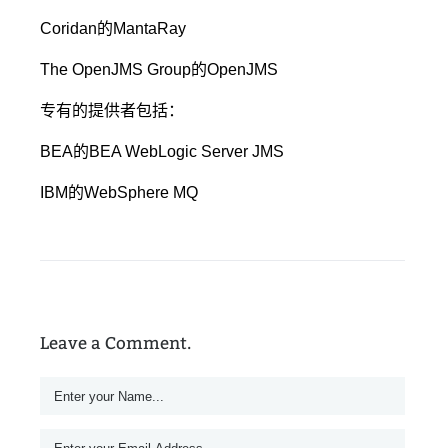
Coridan的MantaRay
The OpenJMS Group的OpenJMS
专有的提供者包括：
BEA的BEA WebLogic Server JMS
IBM的WebSphere MQ
Leave a Comment.