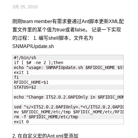
3月 25, 2010
刚刚team member有需求要通过Ant脚本更新XML配
置文件里的某个值为true或者false。 记录一下实现
的过程： 1. 编写shell脚本，文件名为
SNMAPIUpdate.sh
#!/bin/sh

if [ $# -ne 2 ];then

echo "usage: SNMAPIUpdate.sh $RFIDIC_HOME $STATUS"

exit 1

fi

RFIDIC_HOME=$1

STATUS=$2

echo "Change ITS2.0.2.0APIOnly in $RFIDIC_HOME/etc
sed "s/<ITS2.0.2.0APIOnly>.*<\/ITS2.0.2.0APIOnly>/
mv $RFIDIC_HOME/etc/tmp $RFIDIC_HOME/etc/RFIDICServ
rm -f $RFIDIC_HOME/etc/tmp

exit 0
2. 在自定义宏的Ant xml里添加