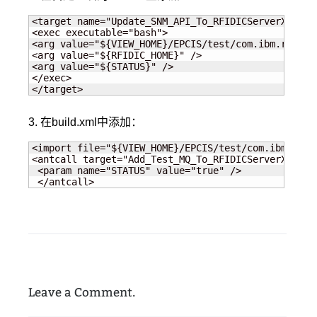
<target name="Update_SNM_API_To_RFIDICServerXML">

<exec executable="bash">

<arg value="${VIEW_HOME}/EPCIS/test/com.ibm.rfidic
<arg value="${RFIDIC_HOME}" />

<arg value="${STATUS}" />

</exec>

</target>
3. 在build.xml中添加：
<import file="${VIEW_HOME}/EPCIS/test/com.ibm.rfid
<antcall target="Add_Test_MQ_To_RFIDICServerXML">

 <param name="STATUS" value="true" />

 </antcall>
Leave a Comment.