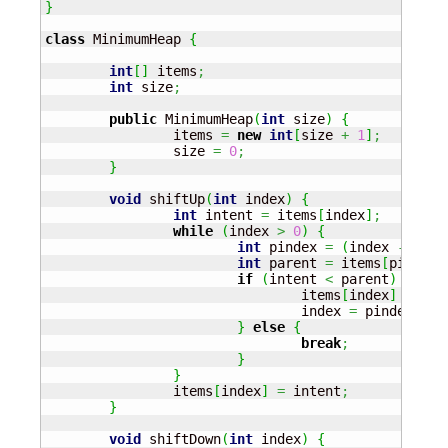
}
class
 MinimumHeap 
{
int
[
]
 items
;
int
 size
;
public
 MinimumHeap
(
int
 size
)
{
		items 
=
new
int
[
size 
+
1
]
;
		size 
=
0
;
}
void
 shiftUp
(
int
 index
)
{
int
 intent 
=
 items
[
index
]
;
while
(
index 
>
0
)
{
int
 pindex 
=
(
index 
-
1
)
/
int
 parent 
=
 items
[
pindex
]
if
(
intent 
<
 parent
)
{
				items
[
index
]
=
 par
				index 
=
 pindex
;
}
else
{
break
;
}
}
		items
[
index
]
=
 intent
;
}
void
 shiftDown
(
int
 index
)
{