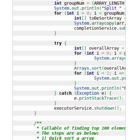
int
 groupNum 
=
(
ARRAY_LENGTH 
/
 ELE
System
.
out
.
println
(
"Split "
+
 ARRA
for
(
int
 i 
=
0
;
 i 
<
 groupNum
;
 i
++
)
int
[
]
 toBeSortArray 
=
new
System
.
arraycopy
(
arr, i 
*
 
			completionService.
submit
(
n
}
try
{
int
[
]
 overallArray 
=
new
i
for
(
int
 i 
=
0
;
 i 
<
 groupN
System
.
arraycopy
(
c
}
Arrays
.
sort
(
overallArray
)
;
for
(
int
 i 
=
1
;
 i 
<=
 TOP_E
System
.
out
.
println
}
System
.
out
.
println
(
"Finish
}
catch
(
Exception
 e
)
{
			e.
printStackTrace
(
)
;
}
		executorService.
shutdown
(
)
;
}
/**

	 * Callable of finding top 100 elements <br>

	 * The steps are as below:

	 * 1) Quick sort a array
