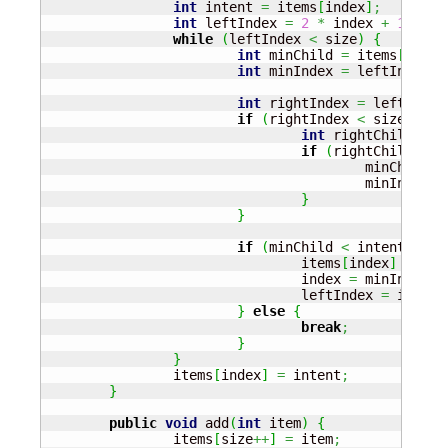
int
 intent 
=
 items
[
index
]
;
int
 leftIndex 
=
2
*
 index 
+
1
;
while
(
leftIndex 
<
 size
)
{
int
 minChild 
=
 items
[
leftI
int
 minIndex 
=
 leftIndex
;
int
 rightIndex 
=
 leftIndex
if
(
rightIndex 
<
 size
)
{
int
 rightChild 
=
 i
if
(
rightChild 
<
 m
					minChild 
=
					minIndex 
=
}
}
if
(
minChild 
<
 intent
)
{
				items
[
index
]
=
 min
				index 
=
 minIndex
;
				leftIndex 
=
 index 
}
else
{
break
;
}
}
		items
[
index
]
=
 intent
;
}
public
void
 add
(
int
 item
)
{
		items
[
size
++
]
=
 item
;