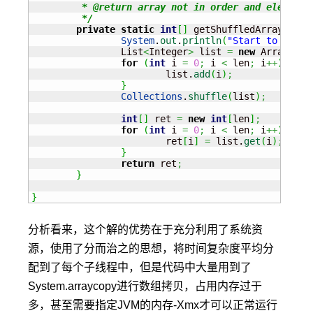
	 * @return array not in order and elements are not duplicate

	 */
private
static
int
[
]
 getShuffledArray
(
int
 
System
.
out
.
println
(
"Start to gener
		List
<
Integer
>
 list 
=
new
 ArrayList
for
(
int
 i 
=
0
;
 i 
<
 len
;
 i
++
)
{
			list.
add
(
i
)
;
}
Collections
.
shuffle
(
list
)
;
int
[
]
 ret 
=
new
int
[
len
]
;
for
(
int
 i 
=
0
;
 i 
<
 len
;
 i
++
)
{
			ret
[
i
]
=
 list.
get
(
i
)
;
}
return
 ret
;
}
}
分析看来，这个解的优势在于充分利用了系统资
源，使用了分而治之的思想，将时间复杂度平均分
配到了每个子线程中，但是代码中大量用到了
System.arraycopy进行数组拷贝，占用内存过于
多，甚至需要指定JVM的内存-Xmx才可以正常运行