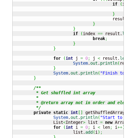
if
(
index 
br
}
					result
[
ind
}
}
if
(
index 
==
 result.
length
break
;
}
}
for
(
int
 j 
=
0
;
 j 
<
 result.
length
;
System
.
out
.
println
(
result
[
}
System
.
out
.
println
(
"Finish to outp
}
/**

	 * Get shuffled int array

	 * 

	 * @return array not in order and elements are not duplicate

	 */
private
static
int
[
]
 getShuffledArray
(
int
 
System
.
out
.
println
(
"Start to gener
		List
<
Integer
>
 list 
=
new
 ArrayList
for
(
int
 i 
=
0
;
 i 
<
 len
;
 i
++
)
{
			list.
add
(
i
)
;
}