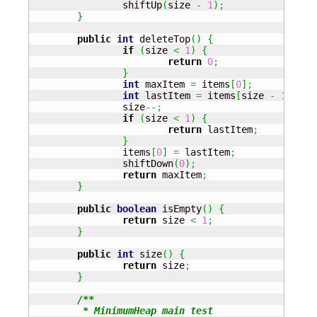
		shiftUp
(
size 
-
1
)
;
}
public
int
 deleteTop
(
)
{
if
(
size 
<
1
)
{
return
0
;
}
int
 maxItem 
=
 items
[
0
]
;
int
 lastItem 
=
 items
[
size 
-
1
]
;
		size
--;
if
(
size 
<
1
)
{
return
 lastItem
;
}
		items
[
0
]
=
 lastItem
;
		shiftDown
(
0
)
;
return
 maxItem
;
}
public
boolean
 isEmpty
(
)
{
return
 size 
<
1
;
}
public
int
 size
(
)
{
return
 size
;
}
/**

	 * MinimumHeap main test
