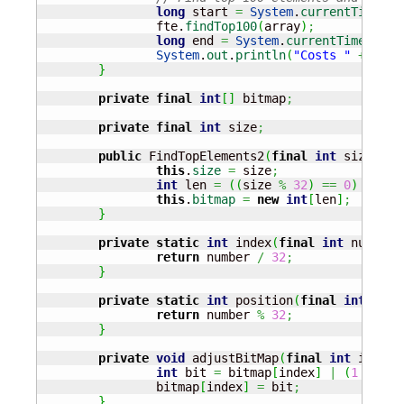
long
 start 
=
System
.
currentTimeMil
		fte.
findTop100
(
array
)
;
long
 end 
=
System
.
currentTimeMilli
System
.
out
.
println
(
"Costs "
+
(
end
}
private
final
int
[
]
 bitmap
;
private
final
int
 size
;
public
 FindTopElements2
(
final
int
 size
)
{
this
.
size
=
 size
;
int
 len 
=
(
(
size 
%
32
)
==
0
)
?
 siz
this
.
bitmap
=
new
int
[
len
]
;
}
private
static
int
 index
(
final
int
 number
)
return
 number 
/
32
;
}
private
static
int
 position
(
final
int
 numb
return
 number 
%
32
;
}
private
void
 adjustBitMap
(
final
int
 index,
int
 bit 
=
 bitmap
[
index
]
|
(
1
<<
 po
		bitmap
[
index
]
=
 bit
;
}