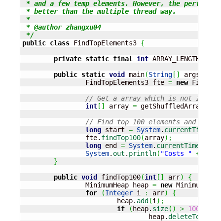
 * and a few temp elements. However, the performan
 * better than the multiple thread way. 

 * 

 * @author zhangxu04

 */
public
class
 FindTopElements3 
{
private
static
final
int
 ARRAY_LENGTH 
=
10
public
static
void
 main
(
String
[
]
 args
)
{
		FindTopElements3 fte 
=
new
 FindTop
// Get a array which is not in ord
int
[
]
 array 
=
 getShuffledArray
(
ARR
// Find top 100 elements and print
long
 start 
=
System
.
currentTimeMil
		fte.
findTop100
(
array
)
;
long
 end 
=
System
.
currentTimeMilli
System
.
out
.
println
(
"Costs "
+
(
end
}
public
void
 findTop100
(
int
[
]
 arr
)
{
		MinimumHeap heap 
=
new
 MinimumHeap
for
(
Integer
 i 
:
 arr
)
{
			heap.
add
(
i
)
;
if
(
heap.
size
(
)
>
100
)
{
				heap.
deleteTop
(
)
;