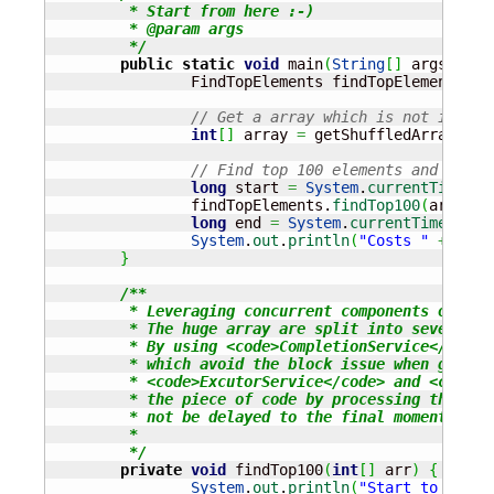
	 * Start from here :-)

	 * @param args

	 */
public
static
void
 main
(
String
[
]
 args
)
{
		FindTopElements findTopElements 
=
// Get a array which is not in ord
int
[
]
 array 
=
 getShuffledArray
(
ARR
// Find top 100 elements and print
long
 start 
=
System
.
currentTimeMil
		findTopElements.
findTop100
(
array
)
;
long
 end 
=
System
.
currentTimeMilli
System
.
out
.
println
(
"Costs "
+
(
end
}
/**

	 * Leveraging concurrent components of JDK, we can deal small parts of the huge array concurrently.

	 * The huge array are split into several sub arrays which are submitted to a thread pool one by one.

	 * By using <code>CompletionService</code>, we can take out completed result from the pool as soon as possible, 

	 * which avoid the block issue when getting future result through a future task list by using 

	 * <code>ExcutorService</code> and <code>Future</code> class. Moreover, the can optimize the performance of 

	 * the piece of code by processing the completed results once we get them, so the overall sort invocation will 

	 * not be delayed to the final moment.

	 * 

	 */
private
void
 findTop100
(
int
[
]
 arr
)
{
System
.
out
.
println
(
"Start to compu