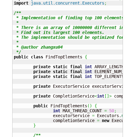
import
java.util.concurrent.Executors
;
/**

 * Implementation of finding top 100 elements out o
 * 

 * There is an array of 10000000 different int numb
 * Find out its largest 100 elements. 

 * The implementation should be optimized for execu
 * 

 * @author zhangxu04

 */
public
class
 FindTopElements 
{
private
static
final
int
 ARRAY_LENGTH 
=
10
private
static
final
int
 ELEMENT_NUM_PER_G
private
static
final
int
 TOP_ELEMENTS_NUM 
private
 ExecutorService executorService
;
private
 CompletionService
<
int
[
]
>
 completio
public
 FindTopElements
(
)
{
int
 MAX_THREAD_COUNT 
=
50
;
		executorService 
=
 Executors.
newFix
		completionService 
=
new
 ExecutorCo
}
/**
