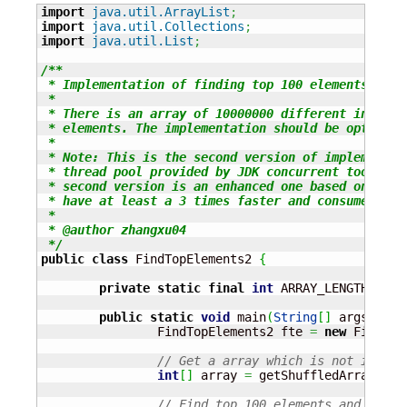
import
java.util.ArrayList
;
import
java.util.Collections
;
import
java.util.List
;
/**

 * Implementation of finding top 100 elements out o
 * 

 * There is an array of 10000000 different int num
 * elements. The implementation should be optimized
 * 

 * Note: This is the second version of implementati
 * thread pool provided by JDK concurrent toolkit 
 * second version is an enhanced one based on bit 
 * have at least a 3 times faster and consume less 
 * 

 * @author zhangxu04

 */
public
class
 FindTopElements2 
{
private
static
final
int
 ARRAY_LENGTH 
=
10
public
static
void
 main
(
String
[
]
 args
)
{
		FindTopElements2 fte 
=
new
 FindTop
// Get a array which is not in ord
int
[
]
 array 
=
 getShuffledArray
(
ARR
// Find top 100 elements and print