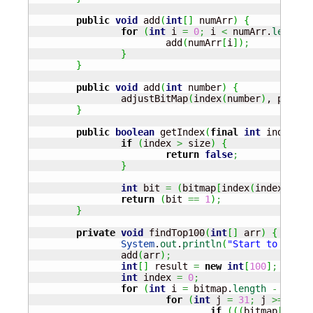
public
void
 add
(
int
[
]
 numArr
)
{
for
(
int
 i 
=
0
;
 i 
<
 numArr.
length
;
			add
(
numArr
[
i
]
)
;
}
}
public
void
 add
(
int
 number
)
{
		adjustBitMap
(
index
(
number
)
, positi
}
public
boolean
 getIndex
(
final
int
 index
)
{
if
(
index 
>
 size
)
{
return
false
;
}
int
 bit 
=
(
bitmap
[
index
(
index
)
]
>>
return
(
bit 
==
1
)
;
}
private
void
 findTop100
(
int
[
]
 arr
)
{
System
.
out
.
println
(
"Start to compu
		add
(
arr
)
;
int
[
]
 result 
=
new
int
[
100
]
;
int
 index 
=
0
;
for
(
int
 i 
=
 bitmap.
length
-
1
;
 i 
for
(
int
 j 
=
31
;
 j 
>=
0
;
 j
if
(
(
(
bitmap
[
i
]
>>