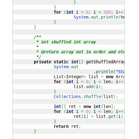
}
}
for
(
int
 i 
=
0
;
 i 
<
100
;
 i
++
)
{
System
.
out
.
println
(
heap.
de
}
}
/**

	 * Get shuffled int array

	 * 

	 * @return array not in order and elements are not duplicate

	 */
private
static
int
[
]
 getShuffledArray
(
int
 
System
.
out
				.
println
(
"Start to
		List
<
Integer
>
 list 
=
new
 ArrayList
for
(
int
 i 
=
0
;
 i 
<
 len
;
 i
++
)
{
			list.
add
(
i
)
;
}
Collections
.
shuffle
(
list
)
;
int
[
]
 ret 
=
new
int
[
len
]
;
for
(
int
 i 
=
0
;
 i 
<
 len
;
 i
++
)
{
			ret
[
i
]
=
 list.
get
(
i
)
;
}
return
 ret
;
}