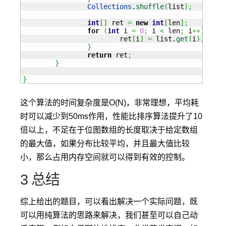
Collections
.
shuffle
(
list
)
;
int
[
]
 ret 
=
new
int
[
len
]
;
for
(
int
 i 
=
0
;
 i 
<
 len
;
 i
++
)
{
			ret
[
i
]
=
 list.
get
(
i
)
;
}
return
 ret
;
}
}
这个算法的时间复杂度是O(N)，非常理想，平均耗
时可以减少到50ms作用，性能比排序算法提升了10
倍以上，不足在于位图数组的长度取决于给定数组
的最大值，如果分布比较平均，并且最大值比较
小，那么占用内存空间就可以得到有效的控制。
3 总结
综上给出的题目，可以看出解决一个实际问题，既
可以用纯算法的思路来解决，我们甚至可以自己动