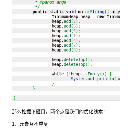
	 * @param args

	 */
public
static
void
 main
(
String
[
]
 args
)
{
		MinimumHeap heap 
=
new
 MinimumHeap
		heap.
add
(
2
)
;
		heap.
add
(
3
)
;
		heap.
add
(
5
)
;
		heap.
add
(
1
)
;
		heap.
add
(
4
)
;
		heap.
add
(
7
)
;
		heap.
add
(
6
)
;
		heap.
deleteTop
(
)
;
		heap.
deleteTop
(
)
;
while
(
!
heap.
isEmpty
(
)
)
{
System
.
out
.
println
(
heap.
de
}
}
}
那么挖掘下题目，两个点是我们的优化线索：
1、元素互不重复