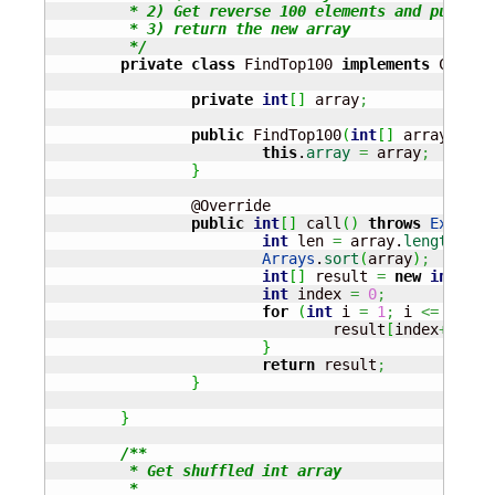
	 * 2) Get reverse 100 elements and put them into a new array

	 * 3) return the new array

	 */
private
class
 FindTop100 
implements
 Callab
private
int
[
]
 array
;
public
 FindTop100
(
int
[
]
 array
)
{
this
.
array
=
 array
;
}
		@Override

public
int
[
]
 call
(
)
throws
Excepti
int
 len 
=
 array.
length
;
Arrays
.
sort
(
array
)
;
int
[
]
 result 
=
new
int
[
TOP
int
 index 
=
0
;
for
(
int
 i 
=
1
;
 i 
<=
 TOP_E
				result
[
index
++
]
=
 
}
return
 result
;
}
}
/**

	 * Get shuffled int array

	 * 
